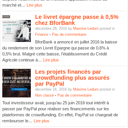
marché et…
Lire plus
Le livret épargne passe à 0,5%
chez BforBank
décembre 28, 2016 by
Maxime Leduro
posted in
Finance
•
Pas de commentaire
BforBank a annoncé en juillet 2016 la baisse
du rendement de son Livret Epargne qui passe de 0,6% à
0,5% brut. Malgré cette baisse, l’établissement du Crédit
Agricole continue à…
Lire plus
Les projets financés par
crowdfunding plus assurés
par PayPal
décembre 24, 2016 by
Maxime Leduro
posted in
Non classé
•
Pas de commentaire
Tout investisseur avait, jusqu’au 25 juin 2016 tout intérêt à
passer par PayPal pour réaliser ses financements sur les
plateformes de crowdfunding. En effet, PayPal se chargeait de
rembourser le…
Lire plus