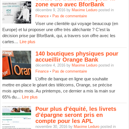
zone euro avec BforBank
décembre 9, 2016 by
Maxime Leduro
posted in
Finance
•
Pas de commentaire
Viser une clientèle qui voyage beaucoup (en
Europe) et lui proposer une offre très alléchante ? C’est la
décision prise par BforBank, qui, a travers son offre avec les
cartes…
Lire plus
140 boutiques physiques pour
accueillir Orange Bank
décembre 4, 2016 by
Maxime Leduro
posted in
Finance
•
Pas de commentaire
L’offre de banque en ligne que souhaite
mettre en place le géant des télécoms, Orange, se précise
mois après mois. Au printemps, ce dernier a mis la main sur
65% du…
Lire plus
Pour plus d’équité, les livrets
d’épargne seront pris en
compte pour les APL
novembre 30, 2016 by
Maxime Leduro
posted in