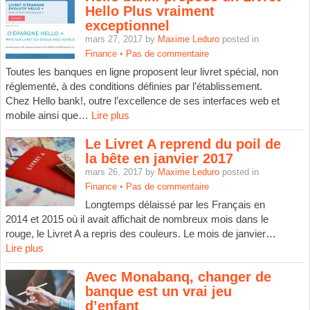
Hello Plus vraiment
exceptionnel
mars 27, 2017 by
Maxime Leduro
posted in
Finance
•
Pas de commentaire
Toutes les banques en ligne proposent leur livret spécial, non
réglementé, à des conditions définies par l’établissement.
Chez Hello bank!, outre l’excellence de ses interfaces web et
mobile ainsi que…
Lire plus
Le Livret A reprend du poil de
la bête en janvier 2017
mars 26, 2017 by
Maxime Leduro
posted in
Finance
•
Pas de commentaire
Longtemps délaissé par les Français en
2014 et 2015 où il avait affichait de nombreux mois dans le
rouge, le Livret A a repris des couleurs. Le mois de janvier…
Lire plus
Avec Monabanq, changer de
banque est un vrai jeu
d’enfant