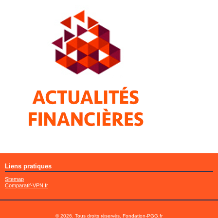
Liens pratiques
Sitemap
Comparatif-VPN.fr
© 2026. Tous droits réservés. Fondation-PGG.fr