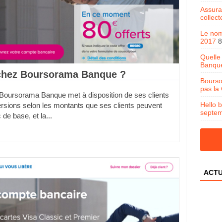
Assura
collec
Le nom
2017
8
Quelle
Banqu
 chez Boursorama Banque ?
Bourso
pas la
Boursorama Banque met à disposition de ses clients
Hello 
ersions selon les montants que ses clients peuvent
septe
 de base, et la...
ACTU