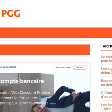
ARTI
Le créd
pour le
Les cr
début 
Bourso
au dét
C-Zam 
d’un a
Les fo
1,80% 